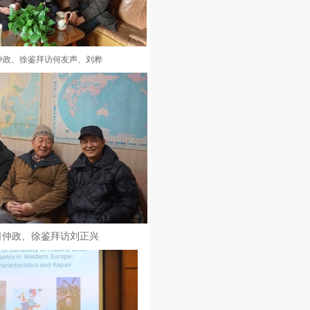
日仲政、徐鉴拜访何友声、刘桦
1日仲政、徐鉴拜访刘正兴