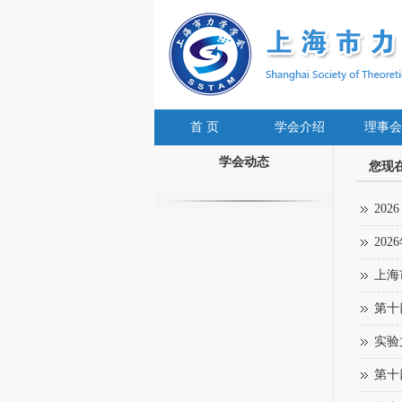
首 页
学会介绍
理事会
学会动态
您现
20
20
上海
第十
实验
第十