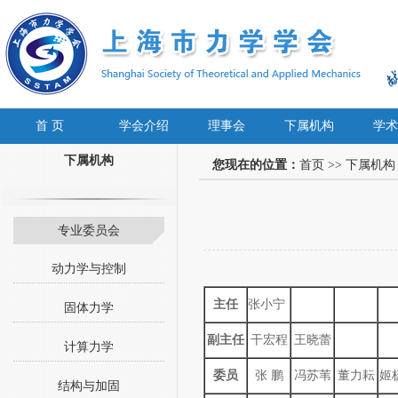
首 页
学会介绍
理事会
下属机构
学术
下属机构
您现在的位置：
首页
>>
下属机构
专业委员会
动力学与控制
主任
张小宁
固体力学
副主任
干宏程
王晓蕾
计算力学
委员
张 鹏
冯苏苇
董力耘
姬
结构与加固