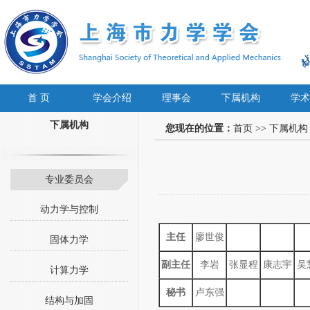
首 页
学会介绍
理事会
下属机构
学术
下属机构
您现在的位置：
首页
>>
下属机构
专业委员会
动力学与控制
主任
廖世俊
固体力学
副主任
李岩
张显程
康志宇
吴
计算力学
秘书
卢东强
结构与加固