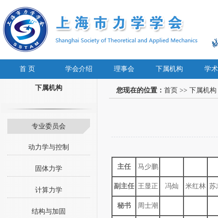
首 页
学会介绍
理事会
下属机构
学术
下属机构
您现在的位置：
首页
>>
下属机构
专业委员会
动力学与控制
主任
马少鹏
固体力学
副主任
王显正
冯灿
米红林
苏
计算力学
秘书
周士潮
结构与加固